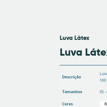
Início
Anadolu
Catálogo
Luva Látex
Pedir Proposta
Luva Láte
Utilidades
Contactos
Luva
Descrição
100
Tamanhos
XS –
Cores
B