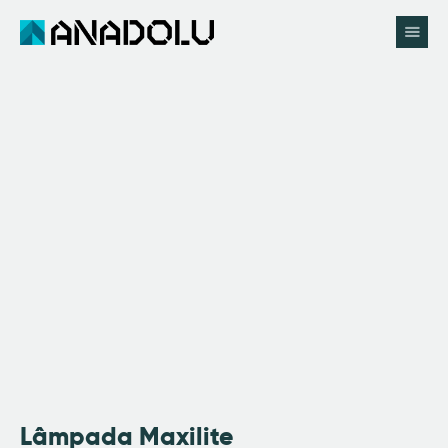
Início
Anadolu
Catálogo
Pedir Proposta
Utilidades
Contactos
Lâmpada Maxilite