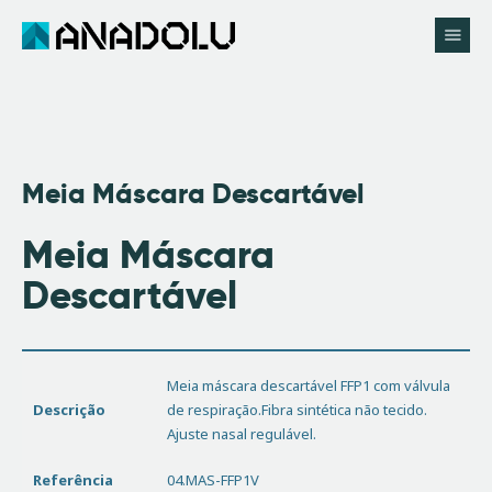
Início
Anadolu
Meia Máscara Descartável
Catálogo
Meia Máscara
Pedir Proposta
Utilidades
Descartável
Contactos
Meia máscara descartável FFP1 com válvula
Descrição
de respiração.Fibra sintética não tecido.
Ajuste nasal regulável.
Referência
04.MAS-FFP1V